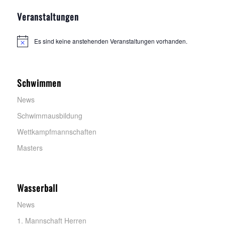
Veranstaltungen
Es sind keine anstehenden Veranstaltungen vorhanden.
H
i
n
w
e
Schwimmen
i
s
News
Schwimmausbildung
Wettkampfmannschaften
Masters
Wasserball
News
1. Mannschaft Herren