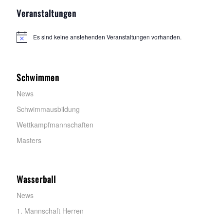
Veranstaltungen
Es sind keine anstehenden Veranstaltungen vorhanden.
H
i
n
w
e
Schwimmen
i
s
News
Schwimmausbildung
Wettkampfmannschaften
Masters
Wasserball
News
1. Mannschaft Herren