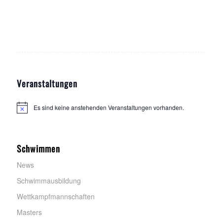
Veranstaltungen
Es sind keine anstehenden Veranstaltungen vorhanden.
H
i
n
w
e
Schwimmen
i
s
News
Schwimmausbildung
Wettkampfmannschaften
Masters