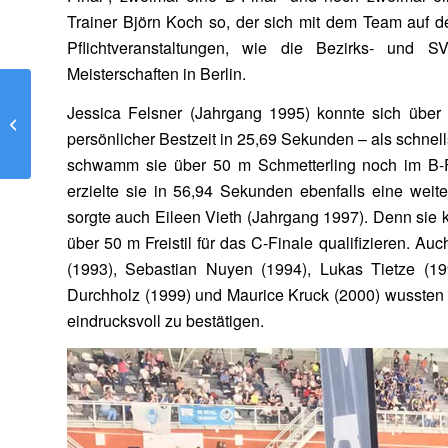
Trainer Björn Koch so, der sich mit dem Team auf d
Pflichtveranstaltungen, wie die Bezirks- und 
Meisterschaften in Berlin.
Jessica Felsner (Jahrgang 1995) konnte sich über 5
Spielbericht Oberliga 19.04.2018
persönlicher Bestzeit in 25,69 Sekunden – als schnel
schwamm sie über 50 m Schmetterling noch im B-Fi
erzielte sie in 56,94 Sekunden ebenfalls eine weit
sorgte auch Eileen Vieth (Jahrgang 1997). Denn sie 
über 50 m Freistil für das C-Finale qualifizieren. Au
(1993), Sebastian Nuyen (1994), Lukas Tietze (19
Durchholz (1999) und Maurice Kruck (2000) wussten 
eindrucksvoll zu bestätigen.