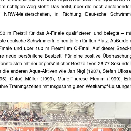
em richtigen Weg sieht: Das heißt, über die noch anstehende
SV NRW-Meisterschaften, in Richtung Deut-sche Schwimm
0 m Freistil für das A-Finale qualifizieren und belegte – mi
lste deutsche Schwimmerin einen tollen fünften Platz. Außerde
nale und über 100 m Freistil im C-Final. Auf dieser Streck
ere neue persönliche Bestzeit. Für eine positive Überraschun
konnte sich mit neuer persönlicher Bestzeit von 26,77 Sekunde
ch die anderen Aqua-Aktiven wie Jan Nigl (1987), Stefan Ullosa
96), Chloé Müller (1999), Marie-Therese Flemm (1999), Eri
ihre Trainingszeiten mit insgesamt guten Wettkampf-Leistunge