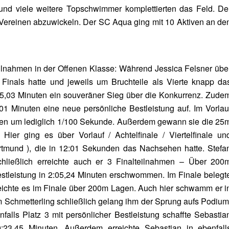
und viele weitere Topschwimmer komplettierten das Feld. De
 Vereinen abzuwickeln. Der SC Aqua ging mit 10 Aktiven an de
eilnahmen in der Offenen Klasse: Während Jessica Felsner übe
Finals hatte und jeweils um Bruchteile als Vierte knapp da
:25,03 Minuten ein souveräner Sieg über die Konkurrenz. Zude
5,01 Minuten eine neue persönliche Bestleistung auf. Im Vorlau
nuten um lediglich 1/100 Sekunde. Außerdem gewann sie die 25
ier ging es über Vorlauf / Achtelfinale / Viertelfinale un
rtmund ), die in 12:01 Sekunden das Nachsehen hatte. Stefa
Schließlich erreichte auch er 3 Finalteilnahmen – Über 200
Bestleistung in 2:05,24 Minuten erschwommen. Im Finale belegt
reichte es im Finale über 200m Lagen. Auch hier schwamm er i
m Schmetterling schließlich gelang ihm der Sprung aufs Podium
nfalls Platz 3 mit persönlicher Bestleistung schaffte Sebastia
:23,45 Minuten. Außerdem erreichte Sebastian in ebenfall