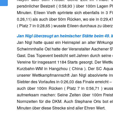
persönlicher Bestzeit ( 0:58,93 ) über 100m Lagen Pl
Minuten. Eileen Vieth sprintete sich ebenfalls in 3 F
0.26,11) als auch über 50m Rücken, wo sie in 0:29,4
( Platz 7 in 0:28,65 ) wusste Eileen durchaus zu über
Jan Nigl überzeugt an heimischer Stätte beim 49. 
Jan Nigl hatte quasi ein Heimspiel an alter Wirkungs
Schwimmhalle Ost hatte der Veranstalter Aachener 
Gast. Das Topevent besticht seit Jahren durch seine 
Vereine für insgesamt 1184 Starts gesorgt. Der Wettka
Kurzbahn-WM in Hangzhou ( China ). Der SC Aqua w
unserer Wettkampfmannschft Jan Nigl absolvierte in
Siebter des Vorlaufes in 0:26,03 das Finale erreicht – 
auch über 100m Rücken ( Platz 7 in 0:56,71 ) wuss
aufmerksam machen: Seine Zeiten über 100m Freistil 
Normzeiten für die DKM. Auch Stephane Oris bot ei
Minuten über diese Strecke sind aller Ehren Wert.