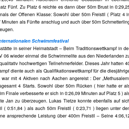
atz Fünf. Zu Platz 6 reichte es dann über 50m Brust in 0:29,2
inals der Offenen Klasse: Sowohl über 50m Freistil ( Platz 4 i
7 Minuten als Fünfte anschlug und auch über 50m Schmetterlin
zeugen.
Internationalen Schwimmfestival
stätte in seiner Heimatstadt – Beim Traditionswettkampf in de
SV 06 wieder einmal die Schwimmelite aus den Niederlanden z
qualitativ hochwertigen Teilnehmerfelder. Dieses Jahr hatten 4
mpf diente auch als Qualifikationswettkampf für die diesjährig
ar mit 4 Aktiven nach Aachen angereist : Der „Methusalem
sgesamt 4 Starts. Sowohl über 50m Rücken ( hier hatte er al
im Finale verbesserte er sich in 0:26,09 Minuten auf Platz 5 ) al
te Jan zu überzeugen. Lukas Tietze konnte ebenfalls auf sic
( 0:51,84 ) als auch 50m Freistil ( 0:23,71 ) liegen unter de
ne ansprechende Leistung über 400m Freistil – Seine 4:06,1