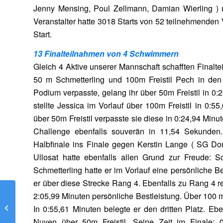
Jenny Mensing, Poul Zellmann, Damian Wierling ) 
Veranstalter hatte 3018 Starts von 52 teilnehmenden
Start.
13 Finalteilnahmen von 4 Schwimmern
Gleich 4 Aktive unserer Mannschaft schafften Finalt
50 m Schmetterling und 100m Freistil Pech in den 
Podium verpasste, gelang ihr über 50m Freistil in 0
stellte Jessica im Vorlauf über 100m Freistil in 0:5
über 50m Freistil verpasste sie diese in 0:24,94 Mi
Challenge ebenfalls souverän in 11,54 Sekunden. H
Halbfinale ins Finale gegen Kerstin Lange ( SG Do
Ullosat hatte ebenfalls allen Grund zur Freude: 
Schmetterling hatte er im Vorlauf eine persönliche 
er über diese Strecke Rang 4. Ebenfalls zu Rang 4 
2:05,99 Minuten persönliche Bestleistung. Über 100 
Mit neuem Cheftrainer erfolgreich
In 0:55,61 Minuten belegte er den dritten Platz. Ebe
Nuyen über 50m Freistil. Seine Zeit im Finale: 0