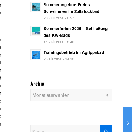
r
Sommerangebot: Freies
Schwimmen im Zollstockbad
n
20. Juli 2026 - 6:27
Sommerferien 2026 – Schließung
des KW-Bads
r
11. Juli 2026 - 8:40
s
Trainingsbetrieb im Agrippabad
m
2. Juli 2026 - 14:10
f
m
d
Archiv
n
m
e
n
:
16
n
s